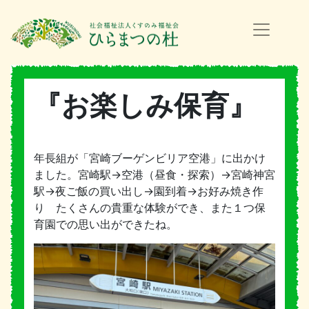
『お楽しみ保育』
年長組が「宮崎ブーゲンビリア空港」に出かけ
ました。宮崎駅→空港（昼食・探索）→宮崎神宮
駅→夜ご飯の買い出し→園到着→お好み焼き作
り たくさんの貴重な体験ができ、また１つ保
育園での思い出ができたね。