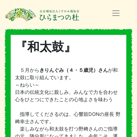
『和太鼓』
５月から
きりんぐみ（４・５歳児）さん
が和
太鼓に取り組んでいます。
～ねらい～
日本の伝統文化に親しみ、みんなで力を合わせ
心をひとつにできたことの心地よさを味わう
指導してくださるのは、心響鼓DONの座長 野
﨑幸士さんです。
楽しみながら和太鼓を打つ野﨑さんのご指導
の元、随分形になってきました。今年こそ、運