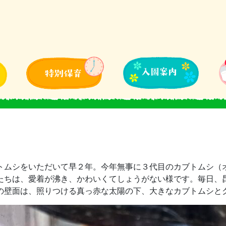
トムシをいただいて早２年。今年無事に３代目のカブトムシ（
たちは、愛着が沸き、かわいくてしょうがない様です。毎日、
の壁面は、照りつける真っ赤な太陽の下、大きなカブトムシと