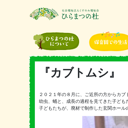
『カブトムシ』
２０２１年の８月に、ご近所の方からカブ
幼虫、蛹と、成長の過程を見てきた子ども
子どもたちが、廃材で制作した玄関ホール